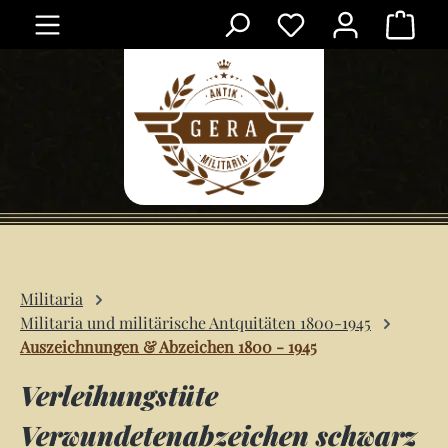
Ware
Zum Hauptinhalt springen
Militaria
Militaria und militärische Antquitäten 1800-1945
Auszeichnungen & Abzeichen 1800 - 1945
Verleihungstüte
Verwundetenabzeichen schwarz