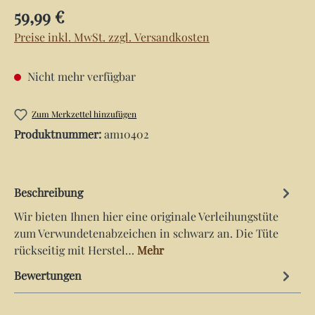
Regulärer Preis:
59,99 €
Preise inkl. MwSt. zzgl. Versandkosten
Nicht mehr verfügbar
Zum Merkzettel hinzufügen
Produktnummer:
am10402
Beschreibung
Wir bieten Ihnen hier eine originale Verleihungstüte
zum Verwundetenabzeichen in schwarz an. Die Tüte
rückseitig mit Herstel…
Mehr
Bewertungen